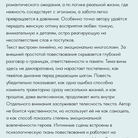
романтического ожидания, а по логике реальной жизни, где
нежность соседствует с эгоизмом, а забота легко
превращается в давление. Особенно точно автору удаётся
передать женскую оптику восприятия любви: тонкую,
внимательную к деталям, остро реагирующую на
несоответствие слов и поступков.
Текст выстроен линейно, но эмоционально многослоен. За
внешней простотой повествования скрывается глубокий
разговор о границах, ответственности и памяти. Тема вины
здесь не декларативна, она нарастает постепенно, как
тяжёлое дыхание перед решающим шагом. Повесть
убедительно показывает, как одна ошибка способна
изменить траекторию сразу нескольких жизней, и как
прошлое, даже вытесненное, продолжает жить внутри.
Отдельного внимания заслуживает телесность текста. Автор
не боится чувственности, но использует её не как самоцель,
а как способ показать степень эмоциональной
вовлечённости героев. Интимные сцены встроены в
психологическую ткань повествования и работают на