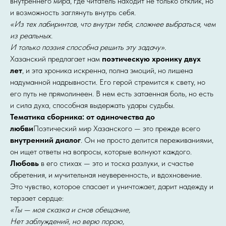
внутреннего мира, где читатель находит не только отклик, но
и возможность заглянуть внутрь себя.
«Из тех лабиринтов, что внутри тебя, сложнее выбраться, чем
из реальных.
И только поэзия способна решить эту задачу».
Хазанский предлагает нам
поэтическую хронику двух
лет
, и эта хроника искренна, полна эмоций, но лишена
надуманной надрывности. Его герой стремится к свету, но
его путь не прямолинеен. В нем есть затаенная боль, но есть
и сила духа, способная выдержать удары судьбы.
Тематика сборника: от одиночества до
любви
Поэтический мир Хазанского — это прежде всего
внутренний диалог
. Он не просто делится переживаниями,
он ищет ответы на вопросы, которые волнуют каждого.
Любовь
в его стихах — это и тоска разлуки, и счастье
обретения, и мучительная неуверенность, и вдохновение.
Это чувство, которое спасает и уничтожает, дарит надежду и
терзает сердце:
«Ты — моя сказка и снов обещание,
Нет заблуждений, но верю порою,