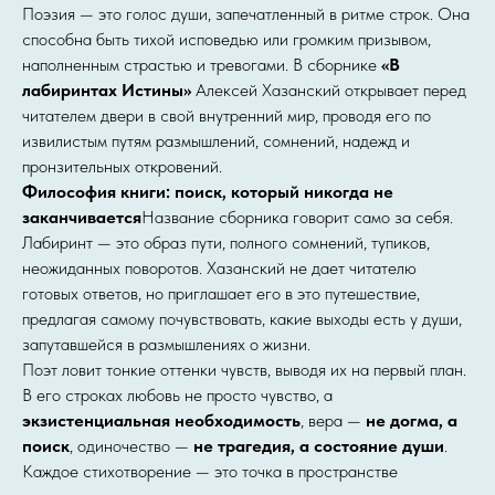
Поэзия — это голос души, запечатленный в ритме строк. Она
способна быть тихой исповедью или громким призывом,
наполненным страстью и тревогами. В сборнике
«В
лабиринтах Истины»
Алексей Хазанский открывает перед
читателем двери в свой внутренний мир, проводя его по
извилистым путям размышлений, сомнений, надежд и
пронзительных откровений.
Философия книги: поиск, который никогда не
заканчивается
Название сборника говорит само за себя.
Лабиринт — это образ пути, полного сомнений, тупиков,
неожиданных поворотов. Хазанский не дает читателю
готовых ответов, но приглашает его в это путешествие,
предлагая самому почувствовать, какие выходы есть у души,
запутавшейся в размышлениях о жизни.
Поэт ловит тонкие оттенки чувств, выводя их на первый план.
В его строках любовь не просто чувство, а
экзистенциальная необходимость
, вера —
не догма, а
поиск
, одиночество —
не трагедия, а состояние души
.
Каждое стихотворение — это точка в пространстве