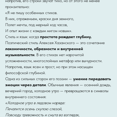
напротив, его строки звучат тихо, но от этого не менее
пронзительно:
«Я не пишу особенных стихов.
В них, отраженьем, краски дня земного,
Полет мечты, под мерный ход часов,
И опыт жизни с каждым мигом новым».
Стиль и язык: когда
простота рождает глубину.
Поэтический стиль Алексея Хазанского — это сочетание
лаконичности, образности и внутренней
музыкальности
. В его стихах нет нарочитой
усложненности, многослойных метафор или вычурности.
Напротив, язык ясен и прост, но при этом насыщен
философской глубиной.
Одна из сильных сторон его поэзии —
умение передавать
эмоции через детали
. Обычные явления — осенний дождь,
вечерний город, холодное утро — превращаются в символы
внутреннего состояния:
«Холодное утро в ледовом наряде:
Печалится осень скупою слезой,
Повсюду тревожность и смута во взглядах,