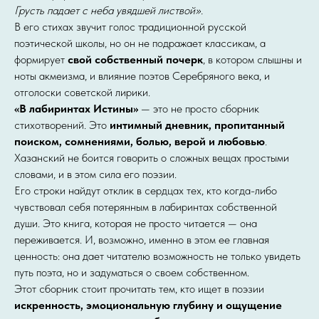
Грусть падает с неба увядшей листвой».
В его стихах звучит голос традиционной русской
поэтической школы, но он не подражает классикам, а
формирует
свой собственный почерк
, в котором слышны и
ноты акмеизма, и влияние поэтов Серебряного века, и
отголоски советской лирики.
«В лабиринтах Истины»
— это не просто сборник
стихотворений. Это
интимный дневник, пропитанный
поиском, сомнениями, болью, верой и любовью
.
Хазанский не боится говорить о сложных вещах простыми
словами, и в этом сила его поэзии.
Его строки найдут отклик в сердцах тех, кто когда-либо
чувствовал себя потерянным в лабиринтах собственной
души. Это книга, которая не просто читается — она
переживается. И, возможно, именно в этом ее главная
ценность: она дает читателю возможность не только увидеть
путь поэта, но и задуматься о своем собственном.
Этот сборник стоит прочитать тем, кто ищет в поэзии
искренность, эмоциональную глубину и ощущение