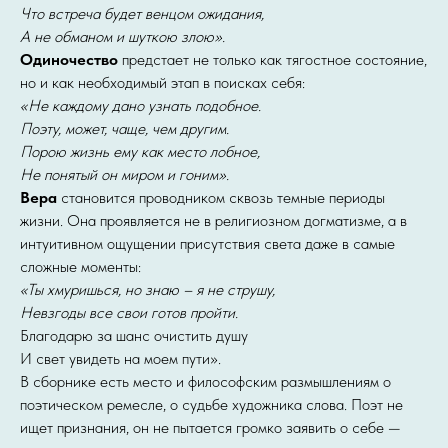
Что встреча будет венцом ожидания,
А не обманом и шуткою злою».
Одиночество
предстает не только как тягостное состояние,
но и как необходимый этап в поисках себя:
«Не каждому дано узнать подобное.
Поэту, может, чаще, чем другим.
Порою жизнь ему как место лобное,
Не понятый он миром и гоним».
Вера
становится проводником сквозь темные периоды
жизни. Она проявляется не в религиозном догматизме, а в
интуитивном ощущении присутствия света даже в самые
сложные моменты:
«Ты хмуришься, но знаю – я не струшу,
Невзгоды все свои готов пройти.
Благодарю за шанс очистить душу
И свет увидеть на моем пути».
В сборнике есть место и философским размышлениям о
поэтическом ремесле, о судьбе художника слова. Поэт не
ищет признания, он не пытается громко заявить о себе —