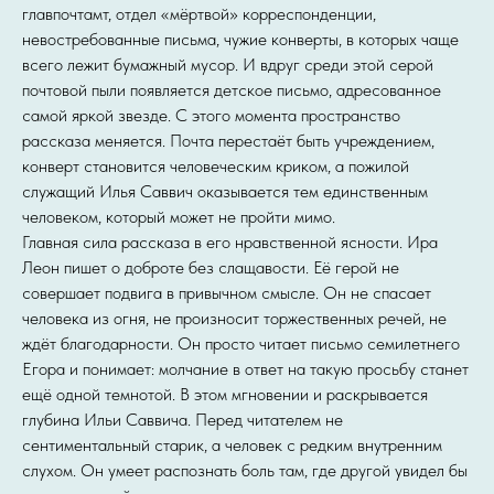
главпочтамт, отдел «мёртвой» корреспонденции,
невостребованные письма, чужие конверты, в которых чаще
всего лежит бумажный мусор. И вдруг среди этой серой
почтовой пыли появляется детское письмо, адресованное
самой яркой звезде. С этого момента пространство
рассказа меняется. Почта перестаёт быть учреждением,
конверт становится человеческим криком, а пожилой
служащий Илья Саввич оказывается тем единственным
человеком, который может не пройти мимо.
Главная сила рассказа в его нравственной ясности. Ира
Леон пишет о доброте без слащавости. Её герой не
совершает подвига в привычном смысле. Он не спасает
человека из огня, не произносит торжественных речей, не
ждёт благодарности. Он просто читает письмо семилетнего
Егора и понимает: молчание в ответ на такую просьбу станет
ещё одной темнотой. В этом мгновении и раскрывается
глубина Ильи Саввича. Перед читателем не
сентиментальный старик, а человек с редким внутренним
слухом. Он умеет распознать боль там, где другой увидел бы