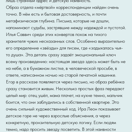
лишь странный адрес и детскую наивность.
Образ отдела «мёртвой» корреспонденции найден очень
точно. В нём есть и бытовая достоверность, и почти
метафизическая глубина. Письма, которые не дошли,
напоминают судьбы, застрявшие между надеждой и пустотой.
Илья Саввич среди этих конвертов похож на тихого
хранителя чужих несказанных слов. Особенно выразительно
его определение «звёзды» для писем, где «задыхалась чья-
то душа». Эта деталь сразу задаёт эмоциональный ключ
всему произведению: настоящая звезда здесь может быть не
на небе, а в бумажном листке, в человеческой просьбе, в
ответе, написанном ночью на старой печатной машинке.
Егор в рассказе появляется через письмо, но образ ребёнка
сразу становится живым. Несколько простых фраз передают
целый мир: отец ушёл, мама плачет, на кухне темно, мальчик
боится, что они заблудились в собственной квартире. Это
очень сильный художественный ход. Ира Леон показывает
детское горе не через взрослые объяснения, а через
конкретную, пронзительную детскую логику. Если людям
темно, надо просить звезду посветить. В этой наивности