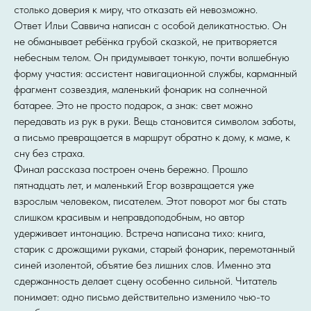
столько доверия к миру, что отказать ей невозможно.
Ответ Ильи Саввича написан с особой деликатностью. Он
не обманывает ребёнка грубой сказкой, не притворяется
небесным телом. Он придумывает тонкую, почти волшебную
форму участия: ассистент навигационной службы, карманный
фрагмент созвездия, маленький фонарик на солнечной
батарее. Это не просто подарок, а знак: свет можно
передавать из рук в руки. Вещь становится символом заботы,
а письмо превращается в маршрут обратно к дому, к маме, к
сну без страха.
Финал рассказа построен очень бережно. Прошло
пятнадцать лет, и маленький Егор возвращается уже
взрослым человеком, писателем. Этот поворот мог бы стать
слишком красивым и неправдоподобным, но автор
удерживает интонацию. Встреча написана тихо: книга,
старик с дрожащими руками, старый фонарик, перемотанный
синей изолентой, объятие без лишних слов. Именно эта
сдержанность делает сцену особенно сильной. Читатель
понимает: одно письмо действительно изменило чью-то