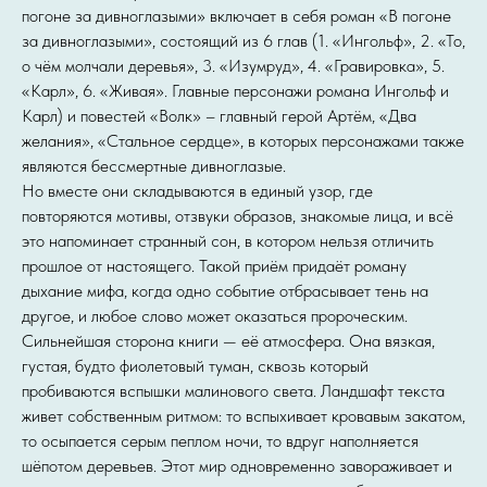
погоне за дивноглазыми» включает в себя роман «В погоне
за дивноглазыми», состоящий из 6 глав (1. «Ингольф», 2. «То,
о чём молчали деревья», 3. «Изумруд», 4. «Гравировка», 5.
«Карл», 6. «Живая». Главные персонажи романа Ингольф и
Карл) и повестей «Волк» – главный герой Артём, «Два
желания», «Стальное сердце», в которых персонажами также
являются бессмертные дивноглазые.
Но вместе они складываются в единый узор, где
повторяются мотивы, отзвуки образов, знакомые лица, и всё
это напоминает странный сон, в котором нельзя отличить
прошлое от настоящего. Такой приём придаёт роману
дыхание мифа, когда одно событие отбрасывает тень на
другое, и любое слово может оказаться пророческим.
Сильнейшая сторона книги — её атмосфера. Она вязкая,
густая, будто фиолетовый туман, сквозь который
пробиваются вспышки малинового света. Ландшафт текста
живет собственным ритмом: то вспыхивает кровавым закатом,
то осыпается серым пеплом ночи, то вдруг наполняется
шёпотом деревьев. Этот мир одновременно завораживает и