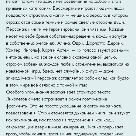
пугает, потому что здесь нет разделения на добро и зло в
привычных категориях. Бессмертные играют людьми, люди
поддаются страстям, а магия — не щит, а зеркало, в котором
отражаются самые тёмные и самые светлые стороны души.
Персонажи книги не героизированы, они уязвимы. Каждый
несёт на себе бремя собственных решений, каждый запутан
в собственных желаниях. Алина, Одри, Шарлотта, Деррик,
Хантер, Ингольф, Карл и Артём — их голоса звучат разными
интонациями, но все они словно скованы одной цепью:
страхом забвения, жаждой любви, стремлением вырваться из
навязанной игры. Здесь нет случайных фигур — даже
эпизодический персонаж оставляет за собой след, как будто
в этом мире всё связано с тайной нитью.
Особого упоминания заслуживает структура текста.
Лихолетов смело встраивает в роман поэтические
фрагменты. Это не просто украшение, а органичная часть
повествования. Стихи становятся дыханием книги: они звучат
как заклинания, как голоса из подсознания, как коды,
открывающие двери в иные измерения. Лирика прерывает
прозу, чтобы усилить трагизм или подчеркнуть предельную