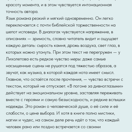
красоту момента, и в этом чувствуется интонационная
точность автора.
Язык романа резкий и мягкий одновременно. Он легко
переключается с почти библейской торжественности на
шепот исповеди. В диалогах чувствуется напряжение, в
описаниях — зримость, словно читатель видит и ощущает
каждую деталь: сырость камня, дрожь воздуха, свет глаз, в
которых можно утонуть. При этом текст не перегружен — у
Лихолетова есть редкое чувство меры: даже самые
насыщенные сцены не рушатся под тяжестью образов, а
звучат, как музыка, в которой каждая нота имеет смысл.
Главное, что остаётся после прочтения, — чувство встречи с
текстом, который не отпускает. «В погоне за дивноглазыми»
действует на эмоциональном уровне, заставляя переживать
вместе с героями и самую безысходность, и редкие вспышки
надежды. Это роман о человеческой душе, о её силе и её
слабости, о цене выбора. И хотя в книге полно мистики,
магии и чудес, на самом деле речь идёт о том, что каждый
человек рано или поздно встречается со своими