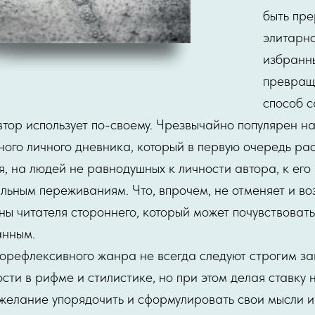
быть пре
элитарно
избранны
превращ
способ 
тор использует по-своему. Чрезвычайно популярен н
го личного дневника, который в первую очередь ра
я, на людей не равнодушных к личности автора, к ег
льным переживаниям. Что, впрочем, не отменяет и в
ны читателя стороннего, который может почувствоват
анным.
орефлексивного жанра не всегда следуют строгим за
сти в рифме и стилистике, но при этом делая ставку 
желание упорядочить и сформулировать свои мысли 