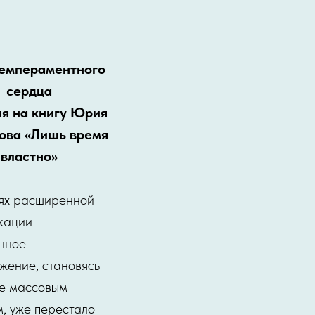
темпераментного
сердца
ия на книгу Юрия
ова «Лишь время
властно»
иях расширенной
кации
нное
жение, становясь
ее массовым
, уже перестало