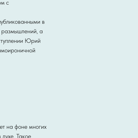
ом с
опубликованными в
я размышлений, а
вступлении Юрий
самоироничной
ет на фоне многих
 духе. Такое