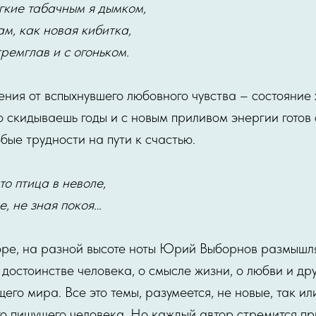
гкие табачным я дымком,
ам, как новая кибитка,
тремглав и с огоньком.
ния от вспыхнувшего любовного чувства – состояние
о скидываешь годы и с новым приливом энергии гото
бые трудности на пути к счастью.
что птица в неволе,
, не зная покоя…
оре, на разной высоте ноты Юрий Выборнов размышл
достоинстве человека, о смысле жизни, о любви и дру
го мира. Все это темы, разумеется, не новые, так ил
го пишущего человека. Но каждый автор стремится пр