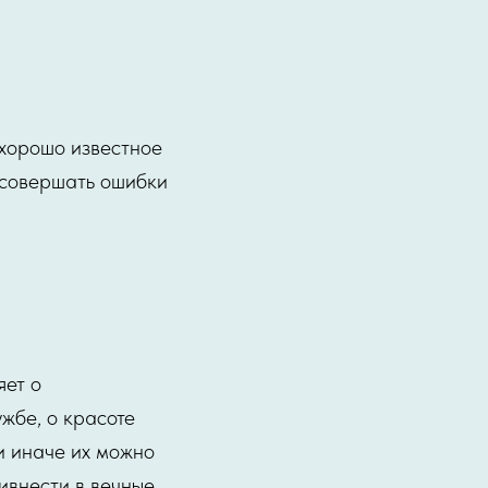
 хорошо известное
в совершать ошибки
яет о
жбе, о красоте
и иначе их можно
ивнести в вечные