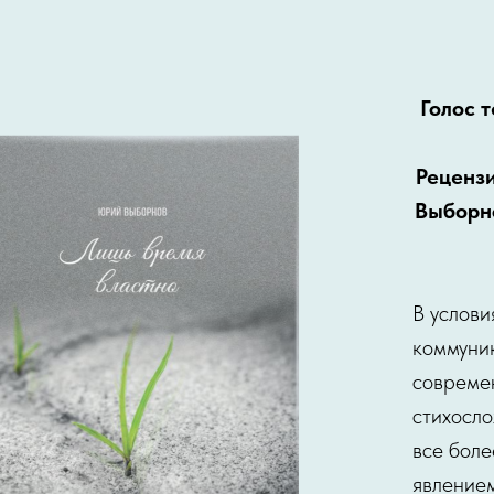
Голос 
Реценз
Выборн
В услов
коммуни
совреме
стихосло
все бол
явлением