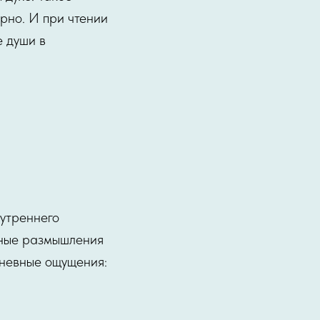
рно. И при чтении
 души в
утреннего
ожные размышления
дневные ощущения: