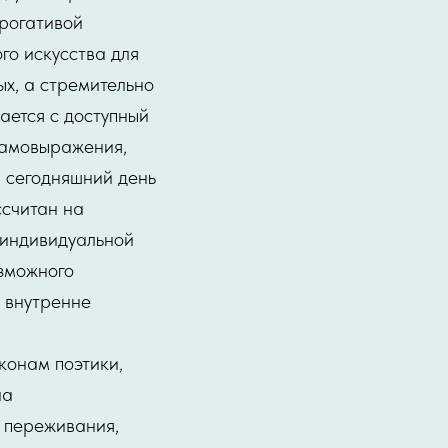
рогативой
го искусства для
х, а стремительно
ается с доступный
самовыражения,
а сегодняшний день
ссчитан на
о индивидуальной
озможного
ь внутренне
конам поэтики,
на
и переживания,