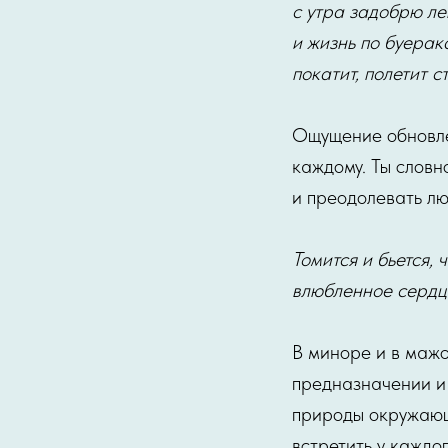
с утра задобрю ле
и жизнь по буерак
покатит, полетит с
Ощущение обновле
каждому. Ты словн
и преодолевать лю
Томится и бьется, 
влюбленное сердце
В миноре и в маж
предназначении и 
природы окружающе
встретить у каждо