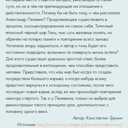
сути, но ни в чём не претендующая на отношение к
действительности. Почему бы не быть тому, о чём рассказал
Александр Пелевин? Продолжающее существовать в
прошлом, сконцентрированное на самом себе. Типичный
японский чёрный шар Ганц, чью суть желаешь понять, но
обречён на потерю памяти и повторение всего заново.
Читателю впору задуматься, и автор к тому будет его
постоянно подводить: возможно ли повернуть жизнь вспять?
Для этого существует довольно простой ответ, более
продолжительный в воплощении, чем способен представить
человек. Представьте, что наш мир был когда-то создан
посредством большого взрыва, и когда-нибудь всему
предстоит вернуться к исходному состоянию, после чего
последует новый взрыв, вслед за чем произойдёт повторение
некогда стёртого. Так и у Пелевина, только он выбрал для
демонстрации такого принципа срок, длительностью с
половину одного века.
Автор: Константин Трунин
Источник
http://trounin.ru/category/фантастикафэнтези/