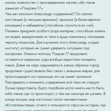
начать знакомство с произведением заново, ибо таков
замысел «Покрова-17».
Чем же наполнил Александр содержание? Он связал
настоящее (в текущем времени), прошлое (в безвозвратно
канувшем) и небывалое (способное случиться во сне).
Пелевин придумал особого рода материю, способную влиять
на людей, выворачивая их тела и души наизнанку, показывая
черноту помыслов. Для изучения этого Александр создал
институт, который не сумел удержать ситуацию под
контролем. Именно поэтому Покров-17 продолжил
оставаться закрытым, куда вообще перестали попадать
извне. Даже не надо задумываться, каким образом город
продолжал существовать без связи с внешним миром, для
происходящего на страницах это не имеет значения.
Разгадывать и понимать содержание всё-таки не следует.
Лучше представить, будто подобное могло иметь место быть,
либо такое где-то происходит, о чём мы никогда не узнаем. В
конце концов, мир настолько полон неизвестными
обстоятельствами, отчего и пользуются спросом истории, где
на первое место ставится загадка, ужасающая по своей