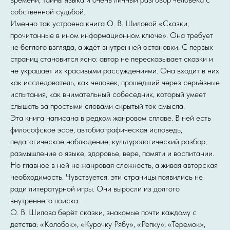
собственной судьбой.
Именно так устроена книга О. В. Шиловой «Сказки,
прочитанные в ином информационном ключе». Она требует
не беглого взгляда, а ждёт внутренней остановки. С первых
страниц становится ясно: автор не пересказывает сказки и
не украшает их красивыми рассуждениями. Она входит в них
как исследователь, как человек, прошедший через серьёзные
испытания, как внимательный собеседник, который умеет
слышать за простыми словами скрытый ток смысла.
Эта книга написана в редком жанровом сплаве. В ней есть
философское эссе, автобиографическая исповедь,
педагогическое наблюдение, культурологический разбор,
размышление о языке, здоровье, вере, памяти и воспитании.
Но главное в ней не жанровая сложность, а живая авторская
необходимость. Чувствуется: эти страницы появились не
ради литературной игры. Они выросли из долгого
внутреннего поиска.
О. В. Шилова берёт сказки, знакомые почти каждому с
детства: «Колобок», «Курочку Рябу», «Репку», «Теремок»,