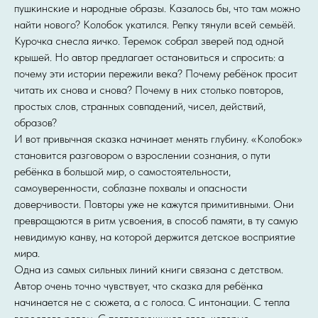
пушкинские и народные образы. Казалось бы, что там можно
найти нового? Колобок укатился. Репку тянули всей семьёй.
Курочка снесла яичко. Теремок собрал зверей под одной
крышей. Но автор предлагает остановиться и спросить: а
почему эти истории пережили века? Почему ребёнок просит
читать их снова и снова? Почему в них столько повторов,
простых слов, странных совпадений, чисел, действий,
образов?
И вот привычная сказка начинает менять глубину. «Колобок»
становится разговором о взрослении сознания, о пути
ребёнка в большой мир, о самостоятельности,
самоуверенности, соблазне похвалы и опасности
доверчивости. Повторы уже не кажутся примитивными. Они
превращаются в ритм усвоения, в способ памяти, в ту самую
невидимую канву, на которой держится детское восприятие
мира.
Одна из самых сильных линий книги связана с детством.
Автор очень точно чувствует, что сказка для ребёнка
начинается не с сюжета, а с голоса. С интонации. С тепла