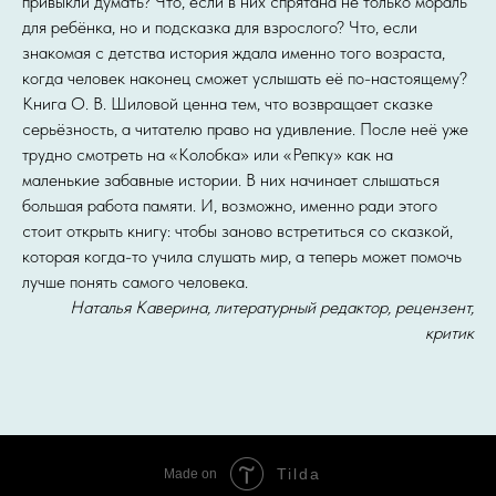
привыкли думать? Что, если в них спрятана не только мораль
для ребёнка, но и подсказка для взрослого? Что, если
знакомая с детства история ждала именно того возраста,
когда человек наконец сможет услышать её по-настоящему?
Книга О. В. Шиловой ценна тем, что возвращает сказке
серьёзность, а читателю право на удивление. После неё уже
трудно смотреть на «Колобка» или «Репку» как на
маленькие забавные истории. В них начинает слышаться
большая работа памяти. И, возможно, именно ради этого
стоит открыть книгу: чтобы заново встретиться со сказкой,
которая когда-то учила слушать мир, а теперь может помочь
лучше понять самого человека.
Наталья Каверина, литературный редактор, рецензент,
критик
Tilda
Made on