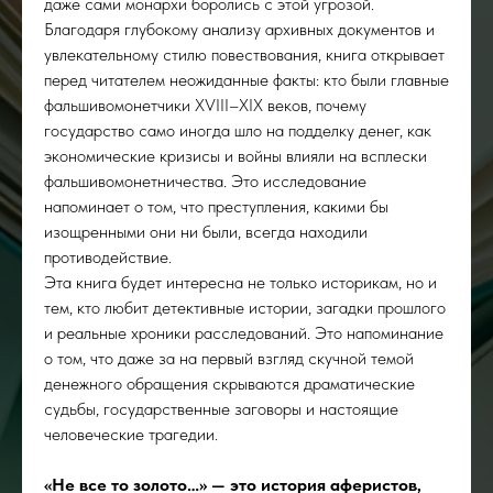
даже сами монархи боролись с этой угрозой.
Благодаря глубокому анализу архивных документов и
увлекательному стилю повествования, книга открывает
перед читателем неожиданные факты: кто были главные
фальшивомонетчики XVIII–XIX веков, почему
государство само иногда шло на подделку денег, как
экономические кризисы и войны влияли на всплески
фальшивомонетничества. Это исследование
напоминает о том, что преступления, какими бы
изощренными они ни были, всегда находили
противодействие.
Эта книга будет интересна не только историкам, но и
тем, кто любит детективные истории, загадки прошлого
и реальные хроники расследований. Это напоминание
о том, что даже за на первый взгляд скучной темой
денежного обращения скрываются драматические
судьбы, государственные заговоры и настоящие
человеческие трагедии.
«Не все то золото…» — это история аферистов,