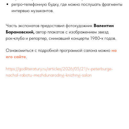
ретро‑телефонную будку, где можно послушать фрагменты
интервью музыкантов.
Часть экспонатов предоставил фотохудожник
Валентин
Барановский,
автор плакатов с изображением звезд
рок‑клуба и репортер, снимавший концерты 1980‑х годов.
Ознакомиться с подробной программой салона можно
на
его сайте
.
https://godliteratury.ru/articles/2026/05/21/v-peterburge-
nachal-rabotu-mezhdunarodnyj-knizhnyj-salon