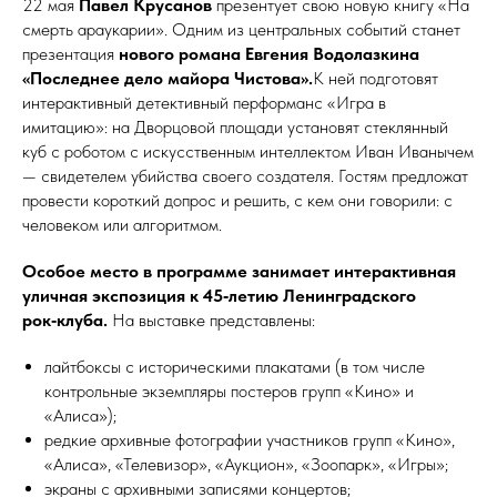
22 мая
Павел Крусанов
презентует свою новую книгу «На
смерть араукарии». Одним из центральных событий станет
презентация
нового романа Евгения Водолазкина
«Последнее дело майора Чистова».
К ней подготовят
интерактивный детективный перформанс «Игра в
имитацию»: на Дворцовой площади установят стеклянный
куб с роботом с искусственным интеллектом Иван Иванычем
— свидетелем убийства своего создателя. Гостям предложат
провести короткий допрос и решить, с кем они говорили: с
человеком или алгоритмом.
Особое место в программе занимает интерактивная
уличная экспозиция к 45‑летию Ленинградского
рок‑клуба.
На выставке представлены:
лайтбоксы с историческими плакатами (в том числе
контрольные экземпляры постеров групп «Кино» и
«Алиса»);
редкие архивные фотографии участников групп «Кино»,
«Алиса», «Телевизор», «Аукцион», «Зоопарк», «Игры»;
экраны с архивными записями концертов;