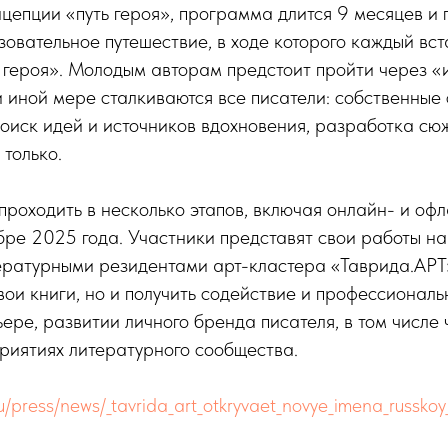
цепции «путь героя», программа длится 9 месяцев и
зовательное путешествие, в ходе которого каждый вст
 героя». Молодым авторам предстоит пройти через «и
и иной мере сталкиваются все писатели: собственные
оиск идей и источников вдохновения, разработка сюж
 только.
роходить в несколько этапов, включая онлайн- и офл
бре 2025 года. Участники представят свои работы на
тературными резидентами арт-кластера «Таврида.АРТ»
свои книги, но и получить содействие и профессионал
ере, развитии личного бренда писателя, в том числе 
риятиях литературного сообщества.
ru/press/news/_tavrida_art_otkryvaet_novye_imena_russkoy_