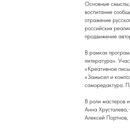
Основные смыслы,
воспитание сообщ
отражение русског
российских реалия
продвижение автор
В рамках програм
литература». Уча
«Креативное пись
«Замысел и композ
саморедактура. П
В роли мастеров 
Анна Хрусталева, 
Алексей Портнов, 