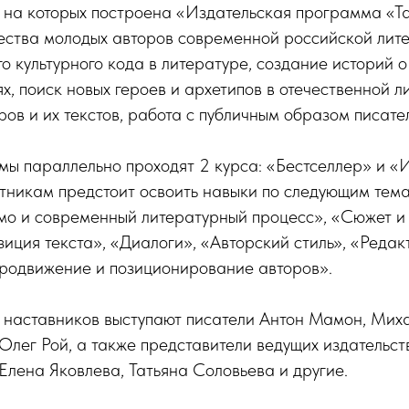
 на которых построена «Издательская программа «Т
ества молодых авторов современной российской лите
о культурного кода в литературе, создание историй о 
х, поиск новых героев и архетипов в отечественной л
ов и их текстов, работа с публичным образом писате
мы параллельно проходят 2 курса: «Бестселлер» и «
стникам предстоит освоить навыки по следующим тем
мо и современный литературный процесс», «Сюжет и
иция текста», «Диалоги», «Авторский стиль», «Редак
родвижение и позиционирование авторов».
и наставников выступают писатели Антон Мамон, Мих
Олег Рой, а также представители ведущих издательст
Елена Яковлева, Татьяна Соловьева и другие.