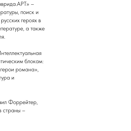
аврида.АРТ» –
ратуры, поиск и
русских героях в
итературе, а также
ля.
Интеллектуальная
атическим блокам:
 герои романа»,
тура и
аил Форрейтер,
в страны –