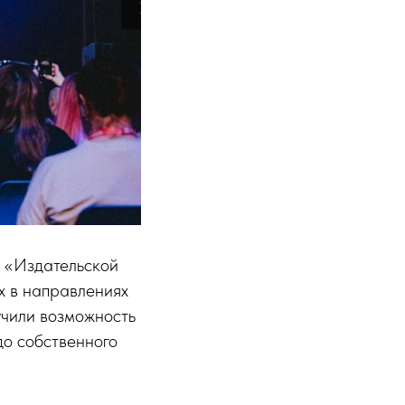
ь «Издательской
х в направлениях
учили возможность
до собственного