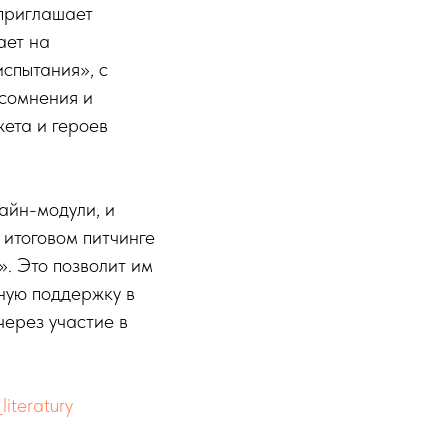
 приглашает
ает на
спытания», с
 сомнения и
ета и героев
айн-модули, и
 итоговом питчинге
. Это позволит им
ьную поддержку в
через участие в
literatury