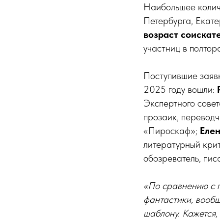
Наибольшее колич
Петербурга, Екат
возраст соискате
участниц в полтор
Поступившие заявк
2025 году вошли:
Экспертного совет
прозаик, переводч
«Пироскаф»;
Еле
литературный крит
обозреватель, писа
«По сравнению с п
фантастики, вооб
шаблону. Кажется, 