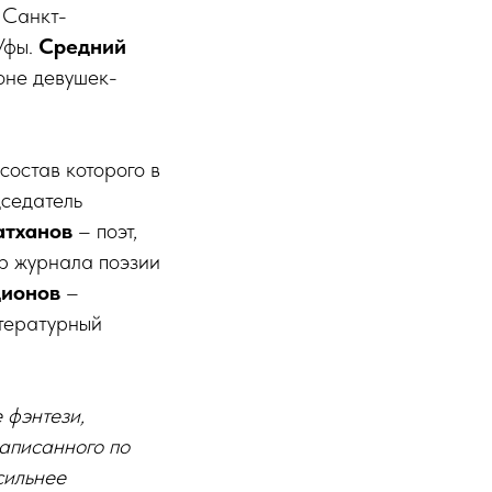
 Санкт-
Уфы.
Средний
оне девушек-
состав которого в
дседатель
атханов
– поэт,
ор журнала поэзии
дионов
–
итературный
 фэнтези,
аписанного по
сильнее