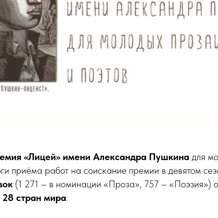
ремия «Лицей» имени Александра Пушкина
для мо
оги приёма работ на соискание премии в девятом сез
вок
(1 271 – в номинации «Проза», 757 – «Поэзия») 
и
28 стран мира
.