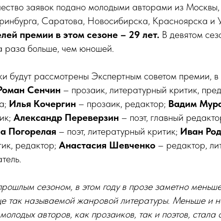
ество заявок подано молодыми авторами из Москвы,
еринбурга, Саратова, Новосибирска, Красноярска и 
лей премии в этом сезоне – 29 лет.
В девятом сез
а раза больше, чем юношей.
и будут рассмотрены Экспертным советом премии, в 
Роман Сенчин
– прозаик, литературный критик, пре
а;
Илья Кочергин
– прозаик, редактор;
Вадим Мур
ик;
Александр Переверзин
– поэт, главный редакт
на Погорелая
– поэт, литературный критик;
Иван Ро
ик, редактор;
Анастасия Шевченко
– редактор, л
тель.
рошлым сезоном, в этом году в прозе заметно меньше
ще так называемой жанровой литературы. Меньше и н
молодых авторов, как прозаиков, так и поэтов, стала 