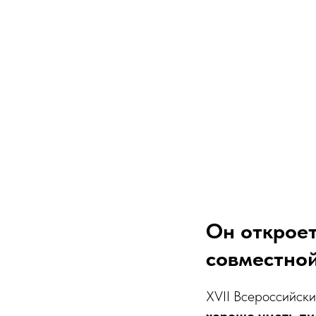
Он открое
совместной
XVII Всероссийски
хорошо уметь пи