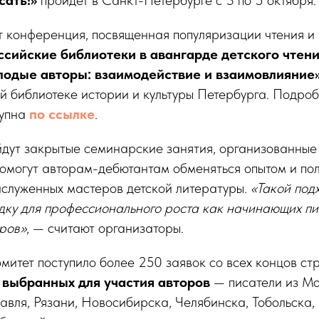
 конференция, посвященная популяризации чтения и 
ссийские библиотеки в авангарде детского чтени
лодые авторы: взаимодействие и взаимовлияние
ой библиотеке истории и культуры Петербурга. Подр
тупна
по ссылке
.
йдут закрытые семинарские занятия, организованные
могут авторам-дебютантам обменяться опытом и пол
заслуженных мастеров детской литературы.
«Такой под
ку для профессионального роста как начинающих пис
оров»
, — считают организаторы.
комитет поступило более 250 заявок со всех концов ст
 выбранных для участия авторов
— писатели из Мо
авля, Рязани, Новосибирска, Челябинска, Тобольска,