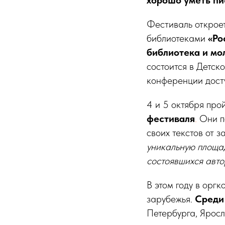
Фестиваль откроет
библиотеками
«Ро
библиотека и мо
состоится
в Детск
конференции дос
4 и 5 октября про
фестиваля
.
Они по
своих текстов от 
уникальную площад
состоявшихся авт
В этом году в орг
зарубежья.
Среди
Петербурга, Яросл