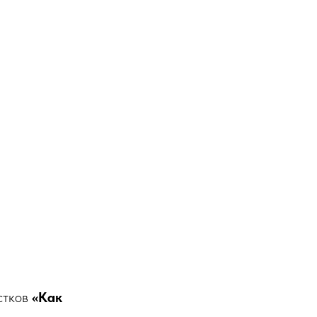
стков
«Как