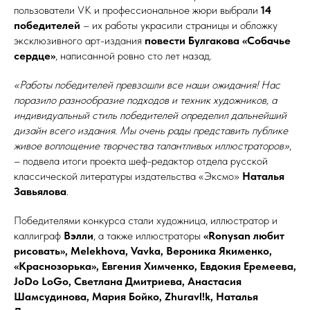
пользователи VK и профессиональное жюри выбрали
14
победителей
– их работы украсили страницы и обложку
эксклюзивного арт-издания
повести Булгакова «Собачье
сердце»
, написанной ровно сто лет назад.
«Работы победителей превзошли все наши ожидания! Нас
поразило разнообразие подходов и техник художников, а
индивидуальный стиль победителей определил дальнейший
дизайн всего издания. Мы очень рады представить публике
живое воплощение творчества талантливых иллюстраторов»
,
– подвела итоги проекта шеф-редактор отдела русской
классической литературы издательства «Эксмо»
Наталья
Завьялова
.
Победителями конкурса стали художница, иллюстратор и
каллиграф
Вэлли
, а также иллюстраторы
«Ronysan любит
рисовать», Melekhova, Vavka, Вероника Якименко,
«Краснозорька», Евгения Химченко, Евдокия Еремеева,
JoDo LoGo, Светлана Дмитриева, Анастасия
Шамсудинова, Мария Бойко, Zhuravl!k, Наталья