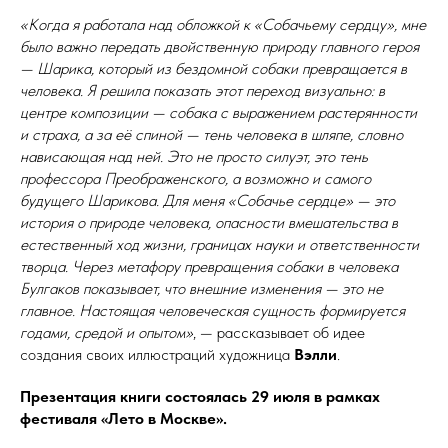
«Когда я работала над обложкой к «Собачьему сердцу», мне
было важно передать двойственную природу главного героя
— Шарика, который из бездомной собаки превращается в
человека. Я решила показать этот переход визуально: в
центре композиции — собака с выражением растерянности
и страха, а за её спиной — тень человека в шляпе, словно
нависающая над ней. Это не просто силуэт, это тень
профессора Преображенского, а возможно и самого
будущего Шарикова. Для меня «Собачье сердце» — это
история о природе человека, опасности вмешательства в
естественный ход жизни, границах науки и ответственности
творца. Через метафору превращения собаки в человека
Булгаков показывает, что внешние изменения — это не
главное. Настоящая человеческая сущность формируется
годами, средой и опытом»
, — рассказывает об идее
создания своих иллюстраций художница
Вэлли
.
Презентация книги состоялась 29 июля в рамках
фестиваля «Лето в Москве».