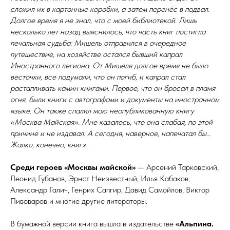
сложил их в картонные коробки, а затем перенёс в подвал.
Долгое время я не знал, что с моей библиотекой. Лишь
несколько лет назад выяснилось, что часть книг постигла
печальная судьба: Мишель отправился в очередное
путешествие, на хозяйстве остался бывший капрал
Иностранного легиона. От Мишеля долгое время не было
весточки, все подумали, что он погиб, и капрал стал
растапливать камин книгами. Первое, что он бросал в пламя
огня, были книги с автографами и документы на иностранном
языке. Он также спалил мою неопубликованную книгу
«Москва Майская». Мне казалось, что она слабая, по этой
причине и не издавал. А сегодня, наверное, напечатал бы…
Жалко, конечно, книг»
.
Среди героев «Москвы майской»
— Арсений Тарковский,
Леонид Губанов, Эрнст Неизвестный, Илья Кабаков,
Александр Галич, Генрих Сапгир, Давид Самойлов, Виктор
Пивоваров и многие другие литераторы.
В бумажной версии книга вышла в издательстве
«Альпина.