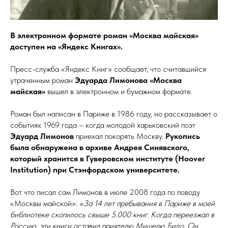
В электронном формате роман «Москва майская»
доступен на «Яндекс Книгах».
Пресс-служба «Яндекс Книг» сообщает, что считавшийся
утраченным роман
Эдуарда Лимонова «Москва
майская»
вышел в электронном и бумажном формате.
Роман был написан в Париже в 1986 году, но рассказывает о
событиях 1969 года – когда молодой харьковский поэт
Эдуард Лимонов
приехал покорять Москву.
Рукопись
была обнаружена в архиве Андрея Синявского,
который хранится в Гуверовском институте (Hoover
Institution) при Стэнфордском университете.
Вот что писал сам Лимонов в июле 2008 года по поводу
«Москвы майской»:
«За 14 лет пребывания в Париже в моей
библиотеке скопилось свыше 5.000 книг. Когда переезжал в
Россию, эти книги оставил приятелю Мишелю Бидо. Он