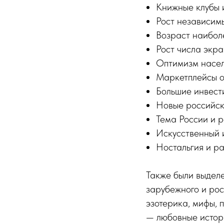
Книжные клубы 
Рост независим
Возраст наибол
Рост числа экр
Оптимизм насел
Маркетплейсы о
Большие инвести
Новые российс
Тема России и 
Искусственный 
Ностальгия и р
Также были выдел
зарубежного и рос
эзотерика, мифы, п
— любовные истори