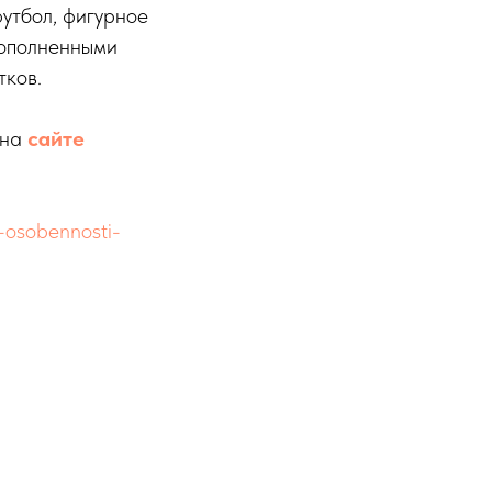
футбол, фигурное
дополненными
тков.
 на
сайте
i-osobennosti-