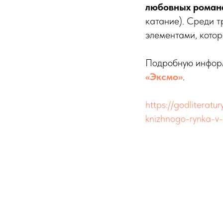
любовных роман
катание). Среди т
элементами, котор
Подробную информ
«Эксмо»
.
https://godliteratu
knizhnogo-rynka-