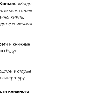
Капьев:
«Когда
тате книги стали
чно, купить,
одит с книжными
сети и книжные
ны будут
рошлое, в старые
 литературу.
сти книжного