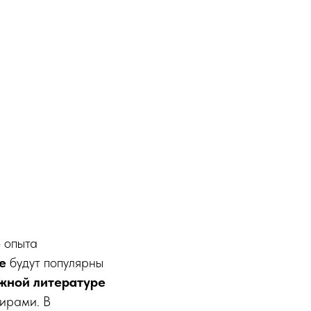
 опыта
ре
будут популярны
жной литературе
пирами. В