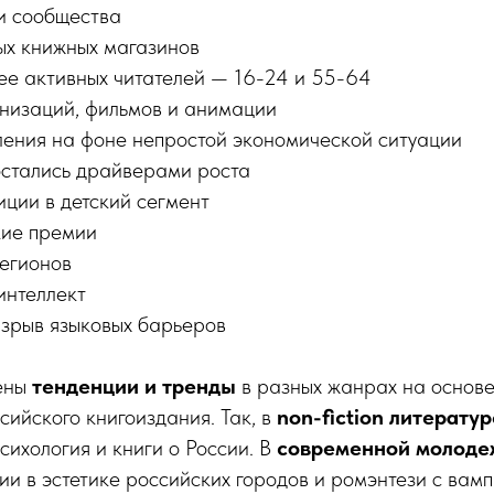
и сообщества
ых книжных магазинов
ее активных читателей — 16-24 и 55-64
анизаций, фильмов и анимации
ения на фоне непростой экономической ситуации
стались драйверами роста
ции в детский сегмент
кие премии
регионов
интеллект
азрыв языковых барьеров
ены
тенденции и тренды
в разных жанрах на основе
сийского книгоиздания. Так, в
non-fiction литерату
сихология и книги о России. В
современной молоде
и в эстетике российских городов и ромэнтези с вам