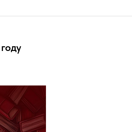
и
 году