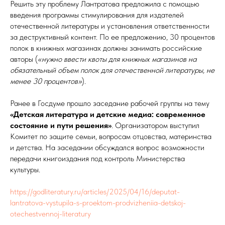
Решить эту проблему Лантратова предложила с помощью
введения программы стимулирования для издателей
отечественной литературы и установления ответственности
за деструктивный контент. По ее предложению, 30 процентов
полок в книжных магазинах должны занимать российские
авторы (
«нужно ввести квоты для книжных магазинов на
обязательный объем полок для отечественной литературы, не
менее 30 процентов»
).
Ранее в Госдуме прошло заседание рабочей группы на тему
«Детская литература и детские медиа: современное
состояние и пути решения»
. Организатором выступил
Комитет по защите семьи, вопросам отцовства, материнства
и детства. На заседании обсуждался вопрос возможности
передачи книгоиздания под контроль Министерства
культуры.
https://godliteratury.ru/articles/2025/04/16/deputat-
lantratova-vystupila-s-proektom-prodvizheniia-detskoj-
otechestvennoj-literatury