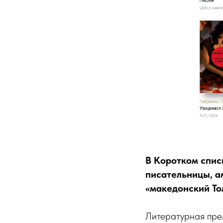
В Коротком спи
писательницы, а
«македонский То
Литературная пр