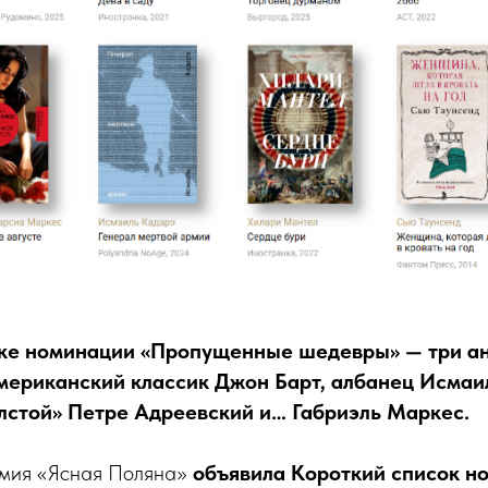
ске номинации «Пропущенные шедевры» — три а
мериканский классик Джон Барт, албанец Исмаи
лстой» Петре Адреевский и… Габриэль Маркес.
емия «Ясная Поляна»
объявила Короткий список н