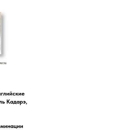
нглийские
ль Кадарэ,
оминации