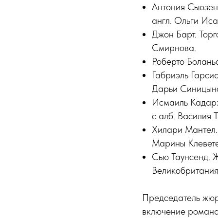
Антония Сьюзен 
англ. Ольги Иса
Джон Барт. Тор
Смирнова.
Роберто Болань
Габриэль Гарсиа
Дарьи Синицын
Исмаиль Кадарэ
с алб. Василия 
Хилари Мантел.
Марины Клевете
Сью Таунсенд. Ж
Великобритания
Председатель жю
включение романа