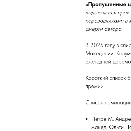
«Пропущенные 
выдающееся произ
переводчиками в м
смерти автора
.
В 2025 году в спи
Македонии, Колум
ежегодной церемо
Короткий список 
премии.
Список номинаци
Петре М. Андре
макед. Ольги П