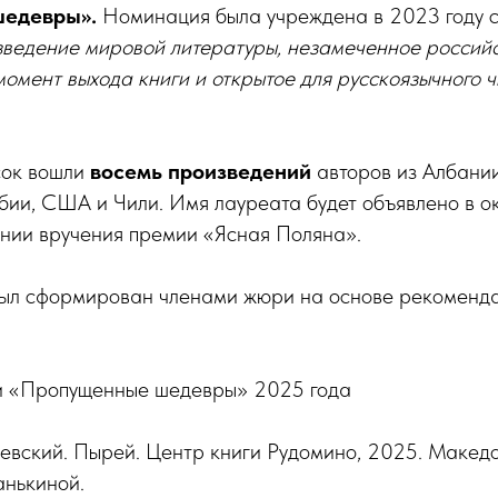
шедевры».
Номинация была учреждена в 2023 году 
ведение мировой литературы, незамеченное россий
омент выхода книги и открытое для русскоязычного ч
сок вошли
восемь произведений
авторов из Албании
бии, США и Чили. Имя лауреата будет объявлено в о
нии вручения премии «Ясная Поляна».
был сформирован членами жюри на основе рекоменда
и «Пропущенные шедевры» 2025 года
евский. Пырей. Центр книги Рудомино, 2025. Македо
анькиной.