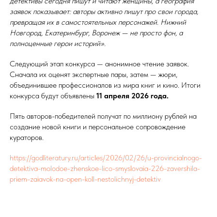
детективы сегодня пишут и читают женщины, а география
заявок показывает: авторы активно пишут про свои города,
превращая их в самостоятельных персонажей. Нижний
Новгород, Екатеринбург, Воронеж — не просто фон, а
полноценные герои историй».
Следующий этап конкурса — анонимное чтение заявок.
Сначала их оценят экспертные пары, затем — жюри,
объединившее профессионалов из мира книг и кино. Итоги
конкурса будут объявлены
11 апреля 2026 года.
Пять авторов-победителей получат по миллиону рублей на
создание новой книги и персональное сопровождение
кураторов.
https://godliteratury.ru/articles/2026/02/26/u-provincialnogo-
detektiva-molodoe-zhenskoe-lico-smyslovaia-226-zavershila-
priem-zaiavok-na-open-koll-nestolichnyj-detektiv