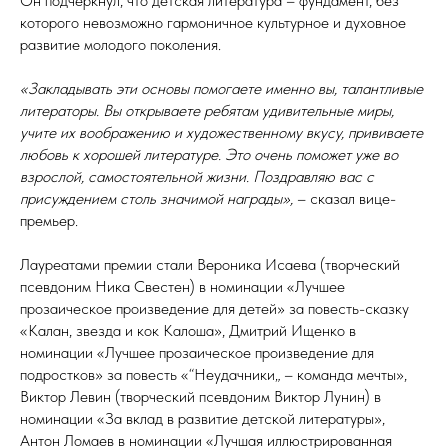
Он подчеркнул, что детская литература – фундамент, без
которого невозможно гармоничное культурное и духовное
развитие молодого поколения.
«Закладывать эти основы помогаете именно вы, талантливые
литераторы. Вы открываете ребятам удивительные миры,
учите их воображению и художественному вкусу, прививаете
любовь к хорошей литературе. Это очень поможет уже во
взрослой, самостоятельной жизни. Поздравляю вас с
присуждением столь значимой награды»,
– сказал вице-
премьер.
Лауреатами премии стали Вероника Исаева (творческий
псевдоним Ника Свестен) в номинации «Лучшее
прозаическое произведение для детей» за повесть-сказку
«Калан, звезда и кок Калоша», Дмитрий Ищенко в
номинации «Лучшее прозаическое произведение для
подростков» за повесть «“Неудачники„ – команда мечты»,
Виктор Левин (творческий псевдоним Виктор Лунин) в
номинации «За вклад в развитие детской литературы»,
Антон Ломаев в номинации «Лучшая иллюстрированная