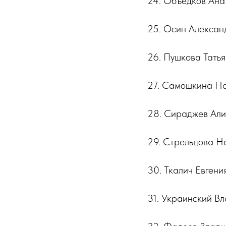
24. Объедков Ана
25. Осин Александ
26. Пушкова Тать
27. Самошкина На
28. Сираджев Ал
29. Стрельцова Н
30. Ткалич Евген
31. Украинский В