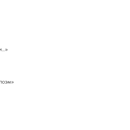
и…»
 поэм»