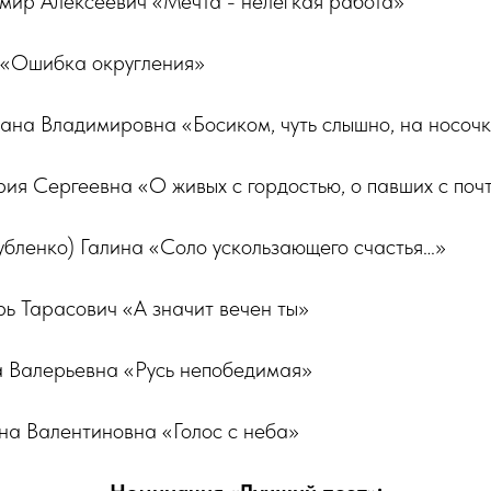
мир Алексеевич «Мечта - нелегкая работа»
 «Ошибка округления»
ана Владимировна «Босиком, чуть слышно, на носоч
ия Сергеевна «О живых с гордостью, о павших с поч
убленко) Галина «Соло ускользающего счастья…»
ь Тарасович «А значит вечен ты»
 Валерьевна «Русь непобедимая»
на Валентиновна «Голос с неба»