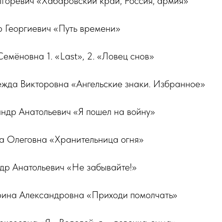
Игоревич «Хабаровский край, Россия, армия»
р Георгиевич «Путь времени»
Семёновна 1. «Last», 2. «Ловец снов»
ежда Викторовна «Ангельские знаки. Избранное»
андр Анатольевич «Я пошел на войну»
на Олеговна «Хранительница огня»
ндр Анатольевич «Не забывайте!»
рина Александровна «Приходи помолчать»