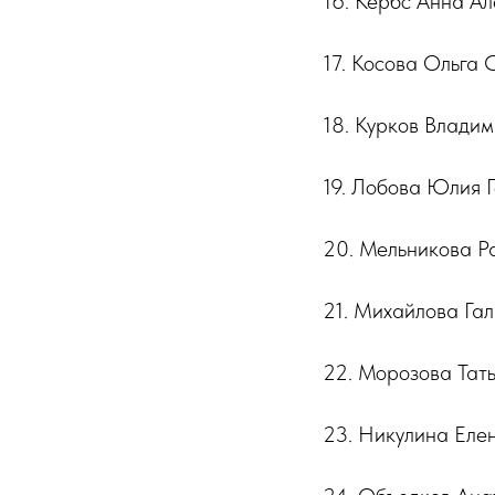
16. Кербс Анна Ал
17. Косова Ольга
18. Курков Влади
19. Лобова Юлия 
20. Мельникова 
21. Михайлова Га
22. Морозова Тат
23. Никулина Еле