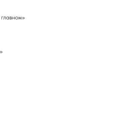
 главном»
»