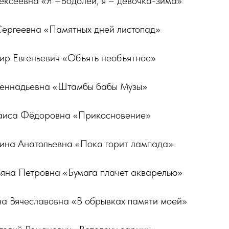
ексеевна «Я –Водолей, я – девочка-зима»
 Сергеевна «Памятных дней листопад»
мир Евгеньевич «Объять необъятное»
Геннадьевна «Штамбы бабы Музы»
Раиса Фёдоровна «Прикосновение»
лина Анатольевна «Пока горит лампада»
ьяна Петровна «Бумага плачет акварелью»
на Вячеславовна «В обрывках памяти моей»