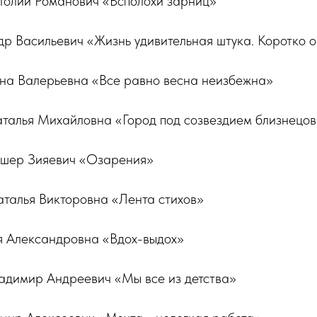
толий Романович «Всполохи зарниц»
р Васильевич «Жизнь удивительная штука. Коротко о
яна Валерьевна «Все равно весна неизбежна»
талья Михайловна «Город под созвездием близнецов
ишер Зияевич «Озарения»
аталья Викторовна «Лента стихов»
ия Александровна «Вдох-выдох»
ладимир Андреевич «Мы все из детства»