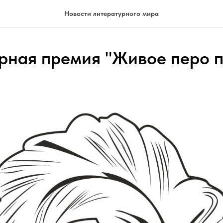
Новости литературного мира
рная премия "Живое перо п