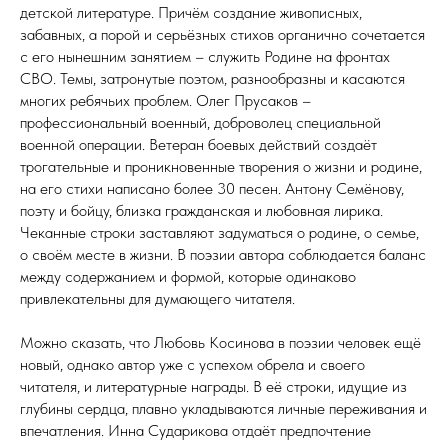
детской литературе. Причём создание живописных,
забавных, а порой и серьёзных стихов органично сочетается
с его нынешним занятием – служить Родине на фронтах
СВО. Темы, затронутые поэтом, разнообразны и касаются
многих ребячьих проблем. Олег Прусаков –
профессиональный военный, доброволец специальной
военной операции. Ветеран боевых действий создаёт
трогательные и проникновенные творения о жизни и родине,
на его стихи написано более 30 песен. Антону Семёнову,
поэту и бойцу, близка гражданская и любовная лирика.
Чеканные строки заставляют задуматься о родине, о семье,
о своём месте в жизни. В поэзии автора соблюдается баланс
между содержанием и формой, которые одинаково
привлекательны для думающего читателя.
Можно сказать, что Любовь Косинова в поэзии человек ещё
новый, однако автор уже с успехом обрела и своего
читателя, и литературные награды. В её строки, идущие из
глубины сердца, плавно укладываются личные переживания и
впечатления. Инна Сударикова отдаёт предпочтение