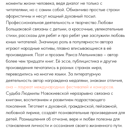
моменты жизни человека, ведя диалог не только с
читателями, но с самим собой. Обманчиво простые строки
афористичны и несут мощный духовный посыл.
Профессиональная деятельность и творчество Любови
Большаковой связаны с детьми, а красочные, увлекательные
стихи, рассказы для ребят и про ребят уже заслужили любовь
юных читателей. Значимую роль в популярности автора
играют народные мотивы, плавно вписывающиеся в её
произведения. Поэт и прозаик Раиса Мельникова – автор
более чем тридцати книг. Её эссе, публицистика и другие
произведения печатались в разных странах мира,
переводились на многие языки. За литературную
деятельность автор награждена медалями, знаками отличия,
она – лауреат международных фестивалей и конкурсов.
Судьба Людмилы Новокиевской неразрывно связана с
книгами, воспитанием и развитием подрастающего
поколения. Тяготеет к духовной, гражданской, пейзажной,
любовной лирике, создаёт познавательные произведения для
детей. Размышления об отчизне, вере и любви полезны для
становления личности и осознания своего жизненного пути.