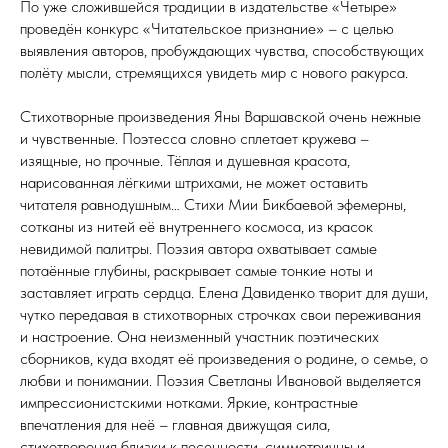
По уже сложившейся традиции в издательстве «Четыре»
проведён конкурс «Читательское признание» – с целью
выявления авторов, пробуждающих чувства, способствующих
полёту мысли, стремящихся увидеть мир с нового ракурса.
Стихотворные произведения Яны Варшавской очень нежные
и чувственные. Поэтесса словно сплетает кружева –
изящные, но прочные. Тёплая и душевная красота,
нарисованная лёгкими штрихами, не может оставить
читателя равнодушным… Стихи Мии Бикбаевой эфемерны,
сотканы из нитей её внутреннего космоса, из красок
невидимой палитры. Поэзия автора охватывает самые
потаённые глубины, раскрывает самые тонкие ноты и
заставляет играть сердца. Елена Давиденко творит для души,
чутко передавая в стихотворных строчках свои переживания
и настроение. Она неизменный участник поэтических
сборников, куда входят её произведения о родине, о семье, о
любви и понимании. Поэзия Светланы Ивановой выделяется
импрессионистскими нотками. Яркие, контрастные
впечатления для неё – главная движущая сила,
стихотворения близки к песенности, симметричны и