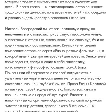
юмористическим и познавательным произведениям для
детей. В своих красочных стихотворениях автор защищает
традиционные ценности, призывает читателей к милосердию
и умению видеть красоту в повседневных вещах.
Николай Богородский пишет разноплановую прозу, но
неизменно в его повестях присутствуют персонажи живые,
энергичные и отважные, смело меняющие свою судьбу и не
подчиняющиеся обстоятельствам. Внимание читателей
привлекает авторская серия «Разноцветные фазы жизни», в
которой вышли уже три интереснейшие повести. Уникальные
произведения, соединяющие в себе фантастику,
приключения и философию, создаёт СанаА Бова.
Поклонники её творчества с головой погружаются в
удивительные миры и высоко ценят не только магическую
составляющую, но и глубокий смысл. Проза Елены Козловой
притягивает своей задушевностью, богатством языка и
прочной связью с народной культурой. Рассказы,
наполненные колоритными образами, с головой погружают
читателя в мир детства, деревенского быта, семейных
традиций и человеческих взаимоотношений.