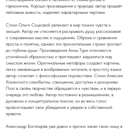
гармоничны. Хороши произведения о природе: автор придаёт
пейзажам живость, наделяет характерными чертами.
Стихи Ольги Соцковой увлекают в мир тонких чувств и
эмоций. Автор не стесняется раскрывать душу, рассказывая
о сокровенных мыслях и ощущениях. Образы и сравнения
просты и понятны, однако эти пронзительные строки трогают
до глубины души. Произведения Анны Тури отличаются
утончённой образностью и приглашают задуматься над
смыслом жизни. Оригинальные метафоры создают картины,
легко оживающие в воображении читателя, а простоту языка
автор сочетает с философскими подтекстами. Стихи Алексея
Хазанского самобытны, самоценны, доступны и доходчивы.
Поэт в своём творчестве обращается к чувствам, и в первую
очередь это любовь. Автор постоянно в размышлениях, в
духовном и концептуальном поиске, он во весь голос
провозглашает свои убеждения и уверен в собственной
правоте.
Александр Богатырёв уже давно и прочно занял свою нишу в