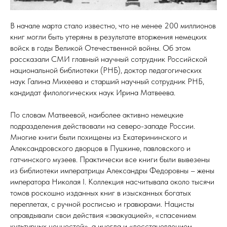
В начале марта стало известно, что не менее 200 миллионов
книг могли быть утеряны в результате вторжения немецких
войск в годы Великой Отечественной войны. Об этом
рассказали СМИ главный научный сотрудник Российской
национальной библиотеки (РНБ), доктор педагогических
наук Галина Михеева и старший научный сотрудник РНБ,
кандидат филологических наук Ирина Матвеева.
По словам Матвеевой, наиболее активно немецкие
подразделения действовали на северо-западе России.
Многие книги были похищены из Екатерининского и
Александровского дворцов в Пушкине, павловского и
гатчинского музеев. Практически все книги были вывезены
из библиотеки императрицы Александры Федоровны – жены
императора Николая I. Коллекция насчитывала около тысячи
томов роскошно изданных книг в изысканных богатых
переплетах, с ручной росписью и гравюрами. Нацисты
оправдывали свои действия «эвакуацией», «спасением
культурных ценностей», а иногда и «восстановлением