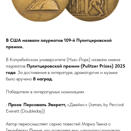
В США назвали лауреатов 109-й Пулитцеровской
премии.
В Колумбийском университете (Нью-Йорк) назвали имена
лауреатов
Пулитцеровской премии (Pulitzer Prizes) 2025
года
. За достижения в литературе, драматургии и музыке
было вручено
8 наград.
Победители в литературных номинациях
•
Проза
:
Персиваль Эверетт,
«Джеймс» (James, by Percival
Everett (Doubleday))
Автор переосмысляет серию повестей Марка Твена о
Гекльберри Финне, что позволяет ему
«проиллюстрировать