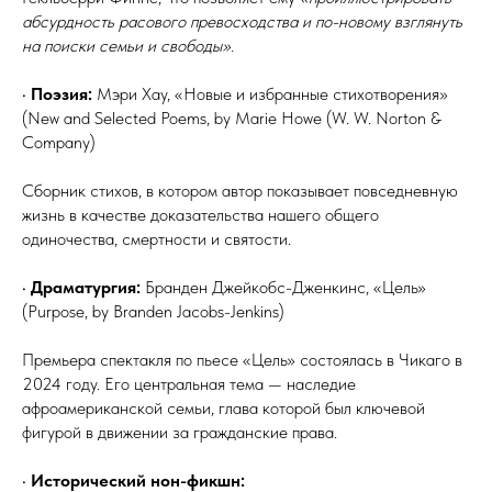
абсурдность расового превосходства и по-новому взглянуть
на поиски семьи и свободы».
•
Поэзия:
Мэри Хау, «Новые и избранные стихотворения»
(New and Selected Poems, by Marie Howe (W. W. Norton &
Company)
Сборник стихов, в котором автор показывает повседневную
жизнь в качестве доказательства нашего общего
одиночества, смертности и святости.
•
Драматургия:
Бранден Джейкобс-Дженкинс, «Цель»
(Purpose, by Branden Jacobs-Jenkins)
Премьера спектакля по пьесе «Цель» состоялась в Чикаго в
2024 году. Его центральная тема — наследие
афроамериканской семьи, глава которой был ключевой
фигурой в движении за гражданские права.
•
Исторический нон-фикшн: