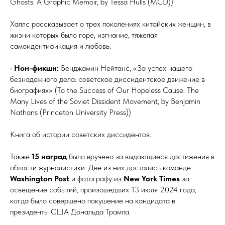
Ghosts: A Graphic Memoir, by Tessa Hulls (MCD))
Халлс рассказывает о трех поколениях китайских женщин, в
жизни которых было горе, изгнание, тяжелая
самоидентификация и любовь.
•
Нон-фикшн:
Бенджамин Нейтанс, «За успех нашего
безнадежного дела: советское диссидентское движение в
биографиях» (To the Success of Our Hopeless Cause: The
Many Lives of the Soviet Dissident Movement, by Benjamin
Nathans (Princeton University Press))
Книга об истории советских диссидентов.
Также
15 наград
было вручено за выдающиеся достижения в
области журналистики. Две из них достались команде
Washington Post
и фотографу из
New York Times
за
освещение событий, произошедших 13 июля 2024 года,
когда было совершено покушение на кандидата в
президенты США Дональда Трампа.