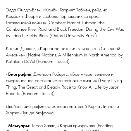
Эдда Филдс-Блэк, «Комби: Гарриет Табмен, рейд на
Комбахи-Ферри и свобода чернокожих во время
Гражданской войны» (Combee: Harriet Tubman, the
Combahee River Raid, and Black Freedom During the Civil War,
by Edda L. Fields-Black (Oxford University Press)
Кэтлин Дюваль, «Коренные жители: тысяча лет в Северной
Америке» (Native Nations: A Millennium in North America, by
Kathleen DuVal (Random House))
•
Биография
: Джейсон Робертс, «Всё живое: великое и
смертоносное состязание за познание жизни» (Every Living
Thing: The Great and Deadly Race to Know All Life, by Jason
Roberts (Random House))
Двойная биография естествоиспытателей Карла Линнея и
Жоржа-Луи де Бюффона.
•
Мемуары:
Тесса Халлс, «Кормя призраков» (Feeding