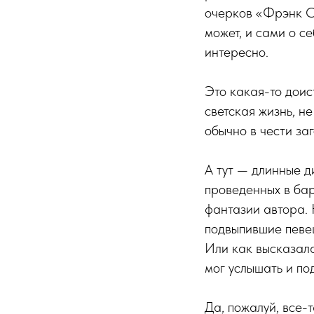
очерков «Фрэнк Си
может, и сами о се
интересно.
Это какая-то доис
светская жизнь, н
обычно в чести за
А тут — длинные д
проведенных в бар
фантазии автора. 
подвыпившие певе
Или как высказала
мог услышать и по
Да, пожалуй, все-т