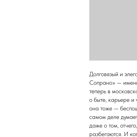
Долговязый и элег
Сопрано» — именно
теперь в московск
о быте, карьере и 
она тоже — беспощ
самом деле думает,
даже о том, отчег
разбегаются. И ко