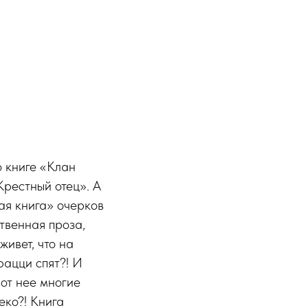
о книге «Клан
Крестный отец». А
ая книга» очерков
ственная проза,
живет, что на
рацци спят?! И
 от нее многие
еко?! Книга