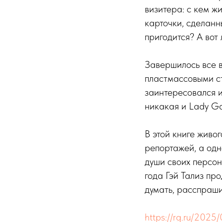
визитера: с кем ж
карточки, сделанн
пригодится? А вот
Завершилось все в
пластмассовыми ст
заинтересовался и
никакая и Lady Ga
В этой книге живо
репортажей, а одн
души своих персон
года Гэй Тализ пр
думать, расспрашив
https://rg.ru/2025/