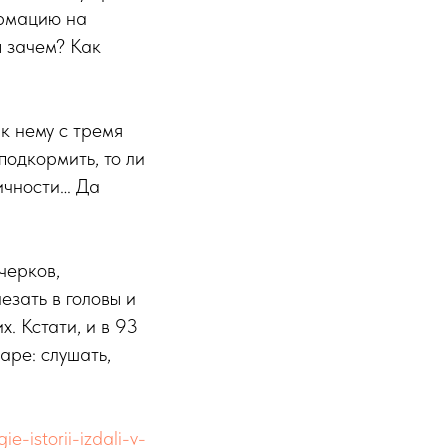
ормацию на
ы зачем? Как
 к нему с тремя
подкормить, то ли
личности… Да
черков,
езать в головы и
. Кстати, и в 93
аре: слушать,
e-istorii-izdali-v-