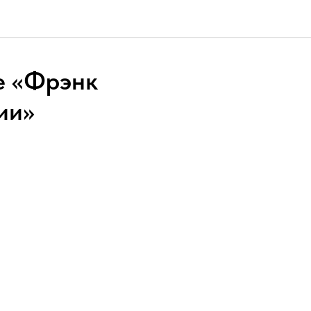
ге «Фрэнк
ии»