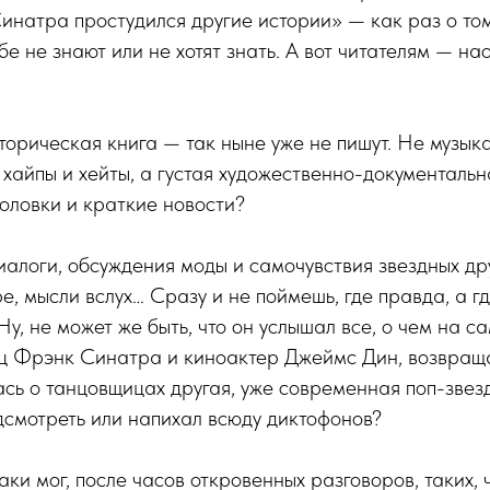
натра простудился другие истории» — как раз о том,
бе не знают или не хотят знать. А вот читателям — на
торическая книга — так ныне уже не пишут. Не музык
е хайпы и хейты, а густая художественно-документаль
головки и краткие новости?
иалоги, обсуждения моды и самочувствия звездных др
е, мысли вслух… Сразу и не поймешь, где правда, а г
Ну, не может же быть, что он услышал все, о чем на с
ц Фрэнк Синатра и киноактер Джеймс Дин, возвраща
сь о танцовщицах другая, уже современная поп-звез
дсмотреть или напихал всюду диктофонов?
аки мог, после часов откровенных разговоров, таких, 