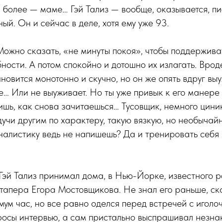
 более — маме… Гэй Тализ — вообще, оказывается, пи
ый. Он и сейчас в деле, хотя ему уже 93.
 Можно сказать, «не минуты покоя», чтобы поддержива
ности. А потом спокойно и дотошно их излагать. Вроде
новится монотонно и скучно, но он же опять вдруг вы
е… Или не выуживает. Но ты уже привык к его манере
шь, как снова зачитаешься… Тусовщик, немного циник
учи другим по характеру, такую вязкую, но необыча
налистику ведь не напишешь? Да и тренировать себя
 Гэй Тализ принимал дома, в Нью-Йорке, известного 
тапера Егора Мостовщикова. Не знал его раньше, ск
ум час, но все равно оделся перед встречей с иголоч
росы интервью, а сам пристально выспрашивал незна