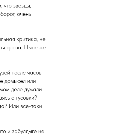
 что звезды,
оборот, очень
альная критика, не
ная проза. Ныне же
узей после часов
де домысел или
амом деле думали
ясь с тусовки?
да? Или все-таки
что и забулдыге не