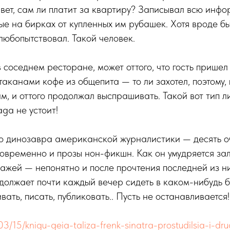
ивет, сам ли платит за квартиру? Записывал всю инф
ые на бирках от купленных им рубашек. Хотя вроде б
 любопытствовал. Такой человек.
 соседнем ресторане, может оттого, что гость пришел
аканами кофе из общепита — то ли захотел, поэтому, 
м, и оттого продолжал выспрашивать. Такой вот тип 
ga не устоит!
го динозавра американской журналистики — десять о
овременно и прозы нон-фикшн. Как он умудряется зал
ажей — непонятно и после прочтения последней из них
одолжает почти каждый вечер сидеть в каком-нибудь б
ать, писать, публиковать.. Пусть не останавливается!
03/15/knigu-geia-taliza-frenk-sinatra-prostudilsia-i-drugi