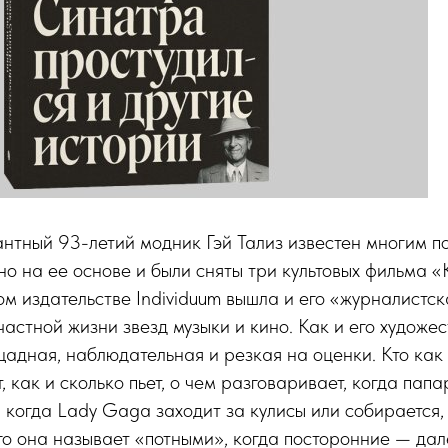
антный 93-летий модник Гэй Тализ известен многим п
 на ее основе и были сняты три культовых фильма «
ом издательстве Individuum вышла и его «журналистск
частной жизни звезд музыки и кино. Как и его художе
адная, наблюдательная и резкая на оценки. Кто как 
 как и сколько пьет, о чем разговаривает, когда папа
о, когда Lady Gaga заходит за кулисы или собирается,
го она называет «потными», когда посторонние — дал