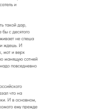
сатель и
ть такой дар,
 бы с десятого
уживает не спеша
 и ждешь. И
, мот и верх
йно манящую сотней
 надо повседневно
российского
азал что на
ки. И в основном,
комого ему прежде