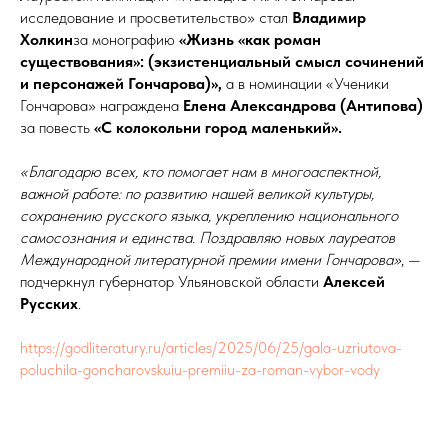
исследование и просветительство» стал
Владимир
Холкин
за монографию
«Жизнь «как роман
существования»: (экзистенциальный смысл сочинений
и персонажей Гончарова)»,
а в номинации «Ученики
Гончарова» награждена
Елена Александрова
(Антипова)
за повесть
«С колокольни город маленький».
«Благодарю всех, кто помогает нам в многоаспектной,
важной работе: по развитию нашей великой культуры,
сохранению русского языка, укреплению национального
самосознания и единства. Поздравляю новых лауреатов
Международной литературной премии имени Гончарова»
, —
подчеркнул губернатор Ульяновской области
Алексей
Русских
.
https://godliteratury.ru/articles/2025/06/25/gala-uzriutova-
poluchila-goncharovskuiu-premiiu-za-roman-vybor-vody