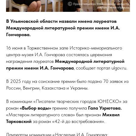
В Ульяновской области назвали имена лауреатов
Международной литературной премии имени И.А.
Гончарова.
16 июня в Торжественном зале Историко-мемориального
центра-музея И.А. Гончарова состоялась церемония
награждения лауреатов
Международной литературной
премии имени И.А. Гончарова
, сообщает портал ulgov.ru.
В 2025 году на соискание премии было подано 70 заявок из
России, Венгрии, Казахстана и Украины.
В номинации «Писатели творческих городов ЮНЕСКО» за
роман
«Выбор воды»
премию получила
Гала Узрютова.
«Мастером литературного слова» был признан
Михаил
Тарковский
за роман «42-й до востребования».
Лауреатом номинации
«Наследие И.А. Гончарова: