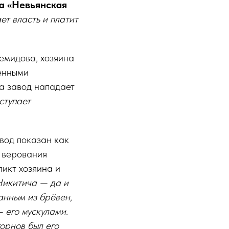
а «Невьянская
ет власть и платит
Демидова, хозяина
зенными
а завод нападает
ступает
вод показан как
 верования
ликт хозяина и
Никитича — да и
анным из брёвен,
 его мускулами.
орнов был его