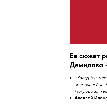
Ее сюжет р
Демидова —
«Завод был мех
прямолинейно. П
Награда за жерт
Алексей Ивано