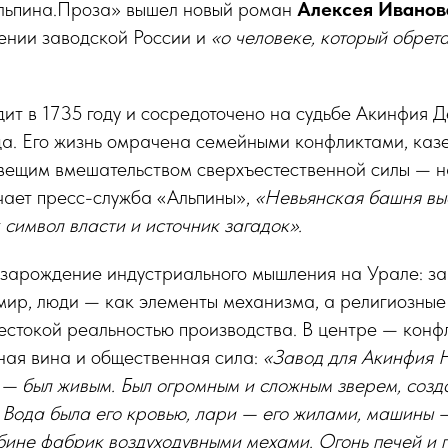
Альпина.Проза» вышел новый роман
Алексея Иванов
ении заводской России и
«о человеке, который обрета
ит в 1735 году и сосредоточено на судьбе Акинфия 
да. Его жизнь омрачена семейными конфликтами, ка
овещим вмешательством сверхъестественной силы — н
ечает пресс-служба «Альпины»,
«Невьянская башня вы
символ власти и источник загадок».
 зарождение индустриального мышления на Урале: за
мир, люди — как элементы механизма, а религиозные
естокой реальностью производства. В центре — конф
чная вина и общественная сила:
«Завод для Акинфия 
о — был живым. Был огромным и сложным зверем, созд
 Вода была его кровью, лари — его жилами, машины —
бине фабрик воздуходувными мехами. Огонь печей и г