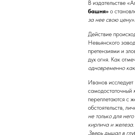
В издательстве «
башня»
о становл
за нее свою цену».
Действие происход
Невьянского заво
претензиями и зл
дух огня. Как отм
одновременно как 
Иванов исследует
самодостаточный 
переплетаются с ж
обстоятельств, ли
не только для нег
кирпича и железа.
Зверь дышал в глу