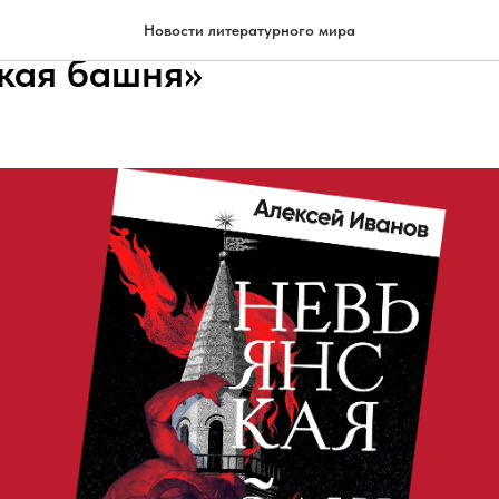
вая книга Алексея Иванов
Новости литературного мира
кая башня»