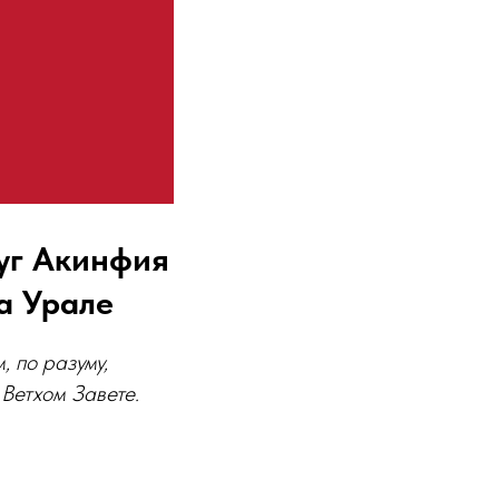
руг Акинфия
а Урале
 по разуму,
 Ветхом Завете.