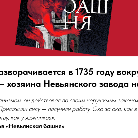
азворачивается в 1735 году вок
 хозяина Невьянского завода н
анизмом: он действовал по своим нерушимым законам,
риложили силу — получили работу. Око за око, как в
ву, как у язычников».
в «Невьянская башня»