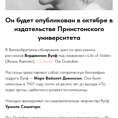
Он будет опубликован в октябре в
издательстве Принстонского
университета
В Великобритании обнаружили цикл из трех ранних
рассказов
Вирджинии Вулф
под названием
«Life of Violet»
(Жизнь Вайолет),
сообщает
The Guardian.
Рассказы представляют собой сатирическую биографию
подруги Вулф —
Мэри Вайолет Дикинсон.
Они были
написаны в 1907 году, почти за десять лет до выхода «По
морю прочь», дебютного романа писательницы.
Находка принадлежит исследовательнице творчества Вулф
Урмиле Сешагири
.
The Guardian характеризует найденные рассказы так:
«Эти