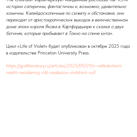
истории сатиричны, фантастичны и, возможно, удивительно
комичны. Калейдоскопичные по сюжету и обстановке, они
переходят от аристократических выходок в величественном
доме эпохи короля Якова в Хартфордшире к сказке о двух
богинях, которые прибывают в Токио на спине кита».
Цикл «Life of Violet» будет опубликован в октябре 2025 года
в издательстве Princeton University Press.
https://godliteratury.ru/articles/2025/09/29/v-velikobritanii-
nashli-neizdannyj-cikl-rasskazov-virdzhinii-vulf
Tilda
Made on