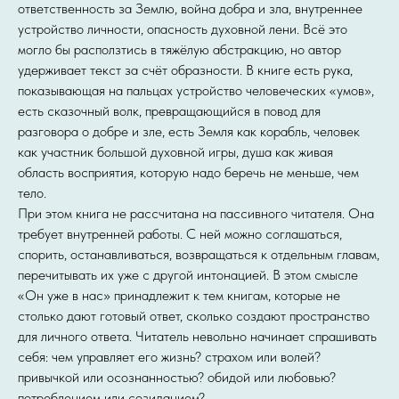
ответственность за Землю, война добра и зла, внутреннее
устройство личности, опасность духовной лени. Всё это
могло бы расползтись в тяжёлую абстракцию, но автор
удерживает текст за счёт образности. В книге есть рука,
показывающая на пальцах устройство человеческих «умов»,
есть сказочный волк, превращающийся в повод для
разговора о добре и зле, есть Земля как корабль, человек
как участник большой духовной игры, душа как живая
область восприятия, которую надо беречь не меньше, чем
тело.
При этом книга не рассчитана на пассивного читателя. Она
требует внутренней работы. С ней можно соглашаться,
спорить, останавливаться, возвращаться к отдельным главам,
перечитывать их уже с другой интонацией. В этом смысле
«Он уже в нас» принадлежит к тем книгам, которые не
столько дают готовый ответ, сколько создают пространство
для личного ответа. Читатель невольно начинает спрашивать
себя: чем управляет его жизнь? страхом или волей?
привычкой или осознанностью? обидой или любовью?
потреблением или созиданием?