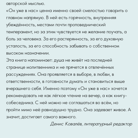
авторской мыслью.
«Он уже в нас» ценна именно своей смелостью говорить о
главном напрямую. В ней есть горячность, внутренняя
убеждённость, местами почти проповеднический
темперамент, но за этим чувствуется не желание поучать, а
боль за человека. За его растерянность, за его духовную
усталость, за его способность забывать о собственном
высоком назначении.
Эта книга напоминает: душа не живёт на последней
странице молитвенника и не прячется в отвлечённых
рассуждениях. Она проявляется в выборе, в любви, в
ответственности, в готовности думать и становиться выше
вчерашнего себя. Именно поэтому «Он уже в нас» хочется
рекомендовать не как лёгкое чтение на вечер, а как книгу-
собеседника. С ней можно не соглашаться во всём, но
пройти мимо неё равнодушно трудно. Она задевает живое. А
значит, достигает самого важного.
Денис Ковалёв, литературный редактор